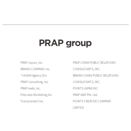
PRAP Japan, Inc.
PRAP CHINA PUBLIC RELATIONS
BRAINS COMPANY, Inc.
CONSULTANTS, INC.
┗ASAHI Agency Div.
BRAINS CHINA PUBLIC RELATIONS
PRAP Consulting, Inc.
CONSULTANTS, INC.
PRAP node, Inc.
POINTS JAPAN INC.
Precision Marketing,Inc.
PRAP AND Pte. Ltd.
Transconnect Inc.
POINTS CREATIVE COMPANY
LIMITED