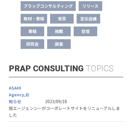
プラップコンサルティング
リリース
取材・寄稿
受賞
宣伝会議
寄稿
掲載
登壇
研究会
調査
PRAP CONSULTING
TOPICS
ASAHI
Agency
お
知らせ
2023/09/18
旭エージェンシーがコーポレートサイトをリニューアルしま
した