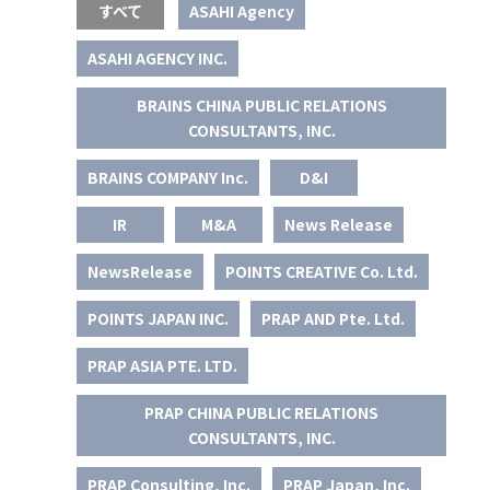
すべて
ASAHI Agency
ASAHI AGENCY INC.
BRAINS CHINA PUBLIC RELATIONS
CONSULTANTS, INC.
BRAINS COMPANY Inc.
D&I
IR
M&A
News Release
NewsRelease
POINTS CREATIVE Co. Ltd.
POINTS JAPAN INC.
PRAP AND Pte. Ltd.
PRAP ASIA PTE. LTD.
PRAP CHINA PUBLIC RELATIONS
CONSULTANTS, INC.
PRAP Consulting, Inc.
PRAP Japan, Inc.