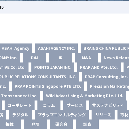
TD.
ASAHI Agency
ASAHI AGENCY INC.
BRAINS CHINA PUBLIC 
ANY Inc.
D&I
IR
M&A
News Relea
TIVE Co. Ltd.
POINTS JAPAN INC.
PRAP AND Pte. Ltd.
P
PUBLIC RELATIONS CONSULTANTS, INC.
PRAP Consulting, Inc.
nc.
PRAP POINTS Singapore PTE.LTD.
Precision Marketing
Transconnect Inc.
Wild Advertising & Marketing Pte. Ltd.
コーポレート
コラム
サービス
サステナビリティ
演
デジタル
プラップコンサルティング
リリース
取材
掲載
登壇
研究会
調査